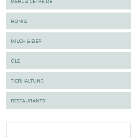
MEHL & GETREIDE
HONIG
MILCH & EIER
ÖLE
TIERHALTUNG
RESTAURANTS