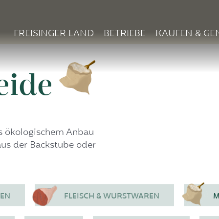
FREISINGER LAND
BETRIEBE
KAUFEN & GE
eide
aus ökologischem Anbau
aus der Backstube oder
REN
FLEISCH & WURSTWAREN
M