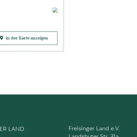
in der Karte anzeigen
Freisinger Land e.V.
GER LAND
Landshuter Str. 31a